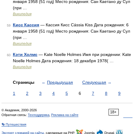
января 1958 (51 год) Место рождения: Сан Каетано ду Сул
(при …
Википедия
Кисс Кассия
— Кассия Кисс Cássia Kiss Дата рождения: 6
59
января 1958 (51 год) Место рождения: Сан Каетано ду Сул
(при …
Википедия
Кэти Холмс
— Kate Noelle Holmes Имя при рождении: Kate
60
Noelle Holmes Дата рождения: 18 декабря 1978( …
Википедия
Страницы
←
Предыдущая
Следующая
→
1
2
3
4
5
6
7
8
9
© Академик, 2000-2026
18+
Обратная связь:
Техподдержка
,
Реклама на сайте
👣 Путешествия
Экспорт словарей на сайты
, сделанные на PHP,
Joomla,
Drupal,